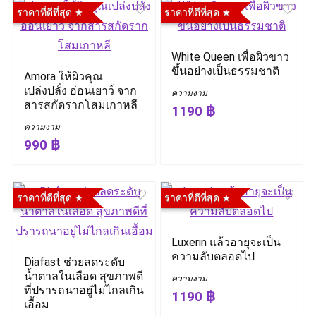
ราคาที่ดีที่สุด
ราคาที่ดีที่สุด
White Queen เพื่อผิวขาว
ขึ้นอย่างเป็นธรรมชาติ
Amora ให้ผิวคุณ
เปล่งปลั่ง อ่อนเยาว์ จาก
ความงาม
สารสกัดรากโสมเกาหลี
1190 ฿
ความงาม
990 ฿
ราคาที่ดีที่สุด
ราคาที่ดีที่สุด
Luxerin แล้วอายุจะเป็น
ความลับตลอดไป
Diafast ช่วยลดระดับ
น้ำตาลในเลือด สุขภาพดี
ความงาม
ที่ปรารถนาอยู่ไม่ไกลเกิน
1190 ฿
เอื้อม