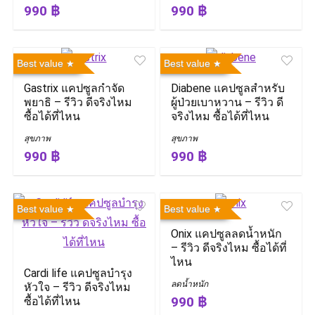
990 ฿
990 ฿
Best value
Best value
Gastrix แคปซูลกำจัด
Diabene แคปซูลสำหรับ
พยาธิ – รีวิว ดีจริงไหม
ผู้ป่วยเบาหวาน – รีวิว ดี
ซื้อได้ที่ไหน
จริงไหม ซื้อได้ที่ไหน
สุขภาพ
สุขภาพ
990 ฿
990 ฿
Best value
Best value
Onix แคปซูลลดน้ำหนัก
– รีวิว ดีจริงไหม ซื้อได้ที่
ไหน
Cardi life แคปซูลบำรุง
ลดน้ำหนัก
หัวใจ – รีวิว ดีจริงไหม
990 ฿
ซื้อได้ที่ไหน