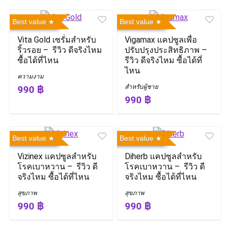
Best value
Best value
Vita Gold เซรั่มสำหรับ
Vigamax แคปซูลเพื่อ
ริ้วรอย – รีวิว ดีจริงไหม
ปรับปรุงประสิทธิภาพ –
ซื้อได้ที่ไหน
รีวิว ดีจริงไหม ซื้อได้ที่
ไหน
ความงาม
สำหรับผู้ชาย
990 ฿
990 ฿
Best value
Best value
Vizinex แคปซูลสำหรับ
Diherb แคปซูลสำหรับ
โรคเบาหวาน – รีวิว ดี
โรคเบาหวาน – รีวิว ดี
จริงไหม ซื้อได้ที่ไหน
จริงไหม ซื้อได้ที่ไหน
สุขภาพ
สุขภาพ
990 ฿
990 ฿