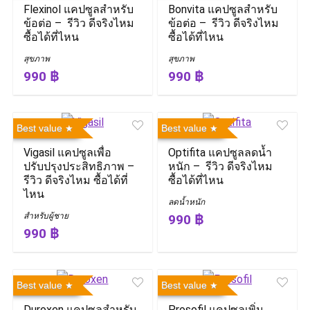
Flexinol แคปซูลสำหรับ
Bonvita แคปซูลสำหรับ
ข้อต่อ – รีวิว ดีจริงไหม
ข้อต่อ – รีวิว ดีจริงไหม
ซื้อได้ที่ไหน
ซื้อได้ที่ไหน
สุขภาพ
สุขภาพ
990 ฿
990 ฿
Best value
Best value
Vigasil แคปซูลเพื่อ
Optifita แคปซูลลดน้ำ
ปรับปรุงประสิทธิภาพ –
หนัก – รีวิว ดีจริงไหม
รีวิว ดีจริงไหม ซื้อได้ที่
ซื้อได้ที่ไหน
ไหน
ลดน้ำหนัก
สำหรับผู้ชาย
990 ฿
990 ฿
Best value
Best value
Duroxen แคปซูลสำหรับ
Prosofil แคปซูลเพิ่ม