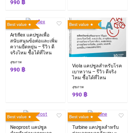
990 ฿
Best value
Best value
Artiflex แคปซูลเพื่อ
สนับสนุนข้อต่อและเพิ่ม
ความยืดหยุ่น – รีวิว ดี
จริงไหม ซื้อได้ที่ไหน
สุขภาพ
Viola แคปซูลสำหรับโรค
990 ฿
เบาหวาน – รีวิว ดีจริง
ไหม ซื้อได้ที่ไหน
สุขภาพ
990 ฿
Best value
Best value
Neoprost แคปซูล
Turbine แคปซูลสำหรับ