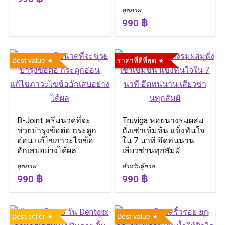
สุขภาพ
990 ฿
Best value
ราคาที่ดีที่สุด
B-Joint ครีมนวดที่จะ
Truviga หอยนางรมผสม
ช่วยบำรุงข้อต่อ กระดูก
ถั่งเช่าเข้มข้น แข็งทันใจ
อ่อน แก้ไขภาวะไขข้อ
ใน 7 นาที อึดทนนาน
อักเสบอย่างได้ผล
เสียวซ่านทุกสัมผั
สุขภาพ
สำหรับผู้ชาย
990 ฿
990 ฿
Best seller
Best value