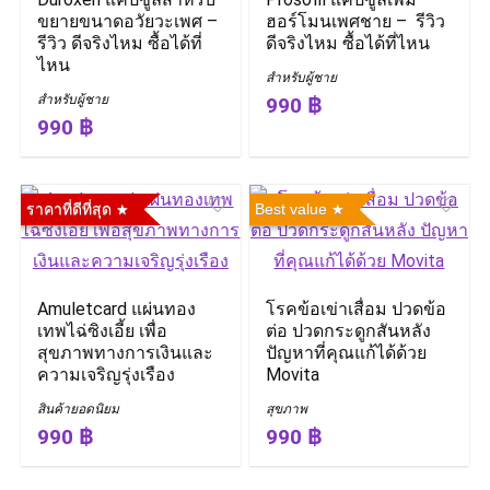
ขยายขนาดอวัยวะเพศ –
ฮอร์โมนเพศชาย – รีวิว
รีวิว ดีจริงไหม ซื้อได้ที่
ดีจริงไหม ซื้อได้ที่ไหน
ไหน
สำหรับผู้ชาย
สำหรับผู้ชาย
990 ฿
990 ฿
ราคาที่ดีที่สุด
Best value
Amuletcard แผ่นทอง
โรคข้อเข่าเสื่อม ปวดข้อ
เทพไฉ่ซิงเอี้ย เพื่อ
ต่อ ปวดกระดูกสันหลัง
สุขภาพทางการเงินและ
ปัญหาที่คุณแก้ได้ด้วย
ความเจริญรุ่งเรือง
Movita
สินค้ายอดนิยม
สุขภาพ
990 ฿
990 ฿