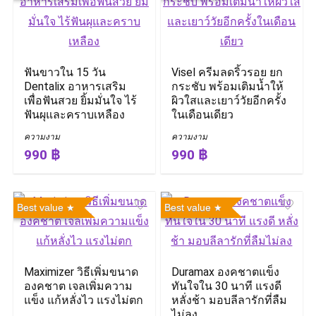
ฟันขาวใน 15 วัน
Visel ครีมลดริ้วรอย ยก
Dentalix อาหารเสริม
กระชับ พร้อมเติมน้ำให้
เพื่อฟันสวย ยิ้มมั่นใจ ไร้
ผิวใสและเยาว์วัยอีกครั้ง
ฟันผุและคราบเหลือง
ในเดือนเดียว
ความงาม
ความงาม
990 ฿
990 ฿
Best value
Best value
Maximizer วิธีเพิ่มขนาด
Duramax องคชาตแข็ง
องคชาต เจลเพิ่มความ
ทันใจใน 30 นาที แรงดี
แข็ง แก้หลั่งไว แรงไม่ตก
หลั่งช้า มอบลีลารักที่ลืม
ไม่ลง