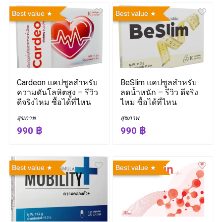
Best value
Best value
Cardeon แคปซูลสำหรับ
BeSlim แคปซูลสำหรับ
ความดันโลหิตสูง – รีวิว
ลดน้ำหนัก – รีวิว ดีจริง
ดีจริงไหม ซื้อได้ที่ไหน
ไหม ซื้อได้ที่ไหน
สุขภาพ
สุขภาพ
990 ฿
990 ฿
Best value
Best value