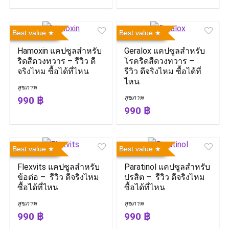
Best value
Best value
Hamoxin แคปซูลสำหรับ
Geralox แคปซูลสำหรับ
ริดสีดวงทวาร – รีวิว ดี
โรคริดสีดวงทวาร –
จริงไหม ซื้อได้ที่ไหน
รีวิว ดีจริงไหม ซื้อได้ที่
ไหน
สุขภาพ
สุขภาพ
990 ฿
990 ฿
Best value
Best value
Flexvits แคปซูลสำหรับ
Paratinol แคปซูลสำหรับ
ข้อต่อ – รีวิว ดีจริงไหม
ปรสิต – รีวิว ดีจริงไหม
ซื้อได้ที่ไหน
ซื้อได้ที่ไหน
สุขภาพ
สุขภาพ
990 ฿
990 ฿