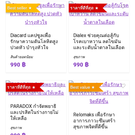
Best seller
ราคาที่ดีที่สุด
Diacard แคปซูลเพื่อ
Dialex ช่วยคุณต่อสู้กับ
รักษาความดันโลหิตสูง
โรคเบาหวาน ลดไขมัน
ปวดหัว บำรุงหัวใจ
และระดับน้ำตาลในเลือด
สินค้ายอดนิยม
สุขภาพ
990 ฿
990 ฿
ราคาที่ดีที่สุด
Best value
PARADOX กำจัดพยาธิ
และปรสิตในร่างกายไม่
Relomaks เพื่อรักษา
ให้เหลือ
อาการภาวะซึมเศร้า
สุขภาพจิตที่ดีขึ้น
สุขภาพ