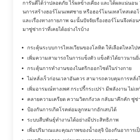
การันตีได้ว่าปลอดภัย ไร้ผลข้างเคียง และได้ผลแน่นอ
นการสร้างฮอร์โมนเพศชาย หรือฮอร์โมนเทสโทสเตอโรนไ
และเรื่องทางกายภาพ ฉะนั้นปัจจัยเรื่องฮอร์โมนจึงค่อ
มาซู่ซ่ากว่าที่เคยได้อย่างไรบ้าง
กระตุ้นระบบการไหลเวียนของโลหิต ให้เลือดไหลไปหล่อ
เพิ่มความสามารถในการแข็งตัว แข็งตัวได้ยาวนานยิ่ง
กระตุ้นการทำงานของไนตริกออกไซด์ในร่างกาย
ไม่หลั่งเร็วก่อนเวลาอันควร สามารถควบคุมการหลั่งไ
เพิ่มอารมณ์ทางเพศ กระปรี้กระเปร่า มีพลังงาน ไม่เหนื
คลายความเครียด ความวิตกกังวล กลับมาคึกคัก ซู่ซ่า
ป้องกันการเกิดโรคต่อมลูกหมากอักเสบได้
ระบบสืบพันธุ์ทำงานได้อย่างมีประสิทธิภาพ
เพิ่มปริมาณและคุณภาพของน้ำอสุจิ ป้องกันอาการเป