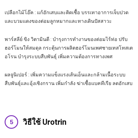
เปลือกไม้โอ๊ค : แก้อักเสบและติดเชื้อ บรรเทาอาการเจ็บปวด
และบวมแดงของต่อมลูกหมากและทางเดินปัสสาวะ
พาร์สลีย์ ขิง วิตามินดี : บำรุงการทำงานของต่อมไร้ท่อ ปรับ
ฮอร์โมนให้สมดุล กระตุ้นการผลิตฮอร์โมนเพศชายเทสโทสเต
อโรน บำรุงระบบสืบพันธุ์ เพิ่มความต้องการทางเพศ
ผลจูนิเปอร์ : เพิ่มความแข็งแรงเส้นเอ็นและกล้ามเนื้อระบบ
สืบพันธุ์และอุ้งเชิงกราน เพิ่มกำลัง ฆ่าเชื้อแบคทีเรีย ลดอักเสบ
วิธีใช้
Urotrin