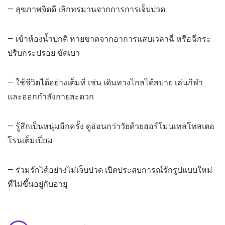
— สุขภาพจิตดี เลิกทรมานจากการการเจ็บปวด
— เข้าห้องน้ำปกติ หายขาดจากอาการแสบเวลาฉี่ หรือฉี่กระ
ปริบกระปรอย ขัดเบา
— ใช้ชีวิตได้อย่างเต็มที่ เช่น เดินทางไกลได้สบาย เล่นกีฬา
และออกกำลังกายสะดวก
— รู้สึกเป็นหนุ่มอีกครั้ง ดูอ่อนกว่าวัยด้วยฮอร์โมนเทสโทสเตอ
โรนเต็มเปี่ยม
— ร่วมรักได้อย่างไม่เจ็บปวด เปิดประสบการณ์รักรูปแบบใหม่
ที่ไม่ขึ้นอยู่กับอายุ