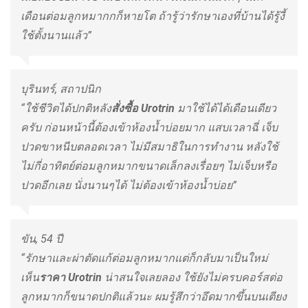
เดือนต่อมลูกหมากกก็หายโต ถ้ารู้ว่ารักษาเองที่บ้านได้รู้งี้
ใช้ตั้งนานแล้ว”
บุรินทร์, สถาปนิก
“ใช้ชีวิตได้ปกติหลัง
สั่งซื้อ
Urotrin
มาใช้ได้ได้เดือนเดียว
ครับ ก่อนหน้านี้ต้องเข้าห้องน้ำบ่อยมาก แสบเวลาฉี่ เจ็บ
ปวดขาหนีบตลอดเวลา ไม่มีสมาธิในการทำงาน หลังใช้
ไม่กี่อาทิตย์ต่อมลูกหมากขนาดเล็กลงเรื่อยๆ ไม่เจ็บหรือ
ปวดอีกเลย นั่งนานๆได้ ไม่ต้องเข้าห้องน้ำบ่อย”
ขัน, 54 ปี
“รักษาและผ่าตัดแก้ต่อมลูกหมากแต่ก็กลับมาเป็นใหม่
เห็น
ราคา
Urotrin
น่าสนใจเลยลอง ใช้ยังไม่ครบคอร์สต่อ
ลูกหมากก็ขนาดปกติแล้วนะ ผมรู้สึกว่าอึดมากขึ้นบนเตียง