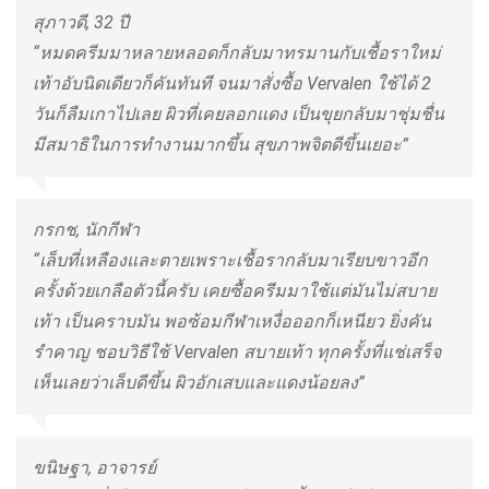
สุภาวดี, 32 ปี
“หมดครีมมาหลายหลอดก็กลับมาทรมานกับเชื้อราใหม่
เท้าอับนิดเดียวก็คันทันที จนมาสั่งซื้อ Vervalen ใช้ได้ 2
วันก็ลืมเกาไปเลย ผิวที่เคยลอกแดง เป็นขุยกลับมาชุ่มชื่น
มีสมาธิในการทำงานมากขึ้น สุขภาพจิตดีขึ้นเยอะ”
กรกช, นักกีฬา
“เล็บที่เหลืองและตายเพราะเชื้อรากลับมาเรียบขาวอีก
ครั้งด้วยเกลือตัวนี้ครับ เคยซื้อครีมมาใช้แต่มันไม่สบาย
เท้า เป็นคราบมัน พอซ้อมกีฬาเหงื่อออกก็เหนียว ยิ่งคัน
รำคาญ ชอบวิธีใช้ Vervalen สบายเท้า ทุกครั้งที่แช่เสร็จ
เห็นเลยว่าเล็บดีขึ้น ผิวอักเสบและแดงน้อยลง”
ขนิษฐา, อาจารย์