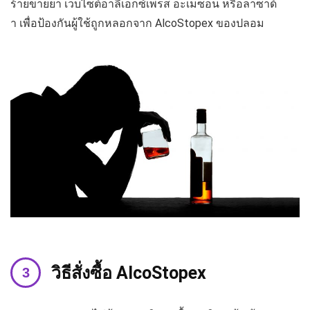
ร้ายขายยา เว็บไซต์อาลีเอ็กซ์เพรส อะเมซอน หรือลาซาด้
า เพื่อป้องกันผู้ใช้ถูกหลอกจาก AlcoStopex ของปลอม
วิธีสั่งซื้อ AlcoStopex