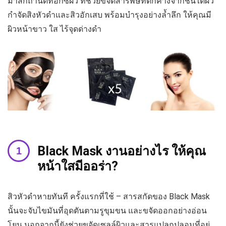
มาส์กถ่านดีท็อกซ์ผิว ที่ช่วยขจัดสารพิษที่ตกค้างจากชั้นใต้ผิว
กำจัดสิงหัวดำและสิวอักเสบ พร้อมบำรุงอย่างล้ำลึก ให้คุณมี
ผิวหน้าขาว ใส ไร้จุดด่างดำ
Black Mask งานอย่างไร ให้คุณ
หน้าใสมีออร่า?
สิวหัวดำหายทันที ครั้งแรกที่ใช้ – สารสกัดของ Black Mask
นั้นจะจับไขมันที่อุดตันตามรูขุมขน และขจัดออกอย่างอ่อน
โยน นอกจากนี้ยังช่วยขจัดเซลล์ผิวและสารแปลกปลอมที่อยู่