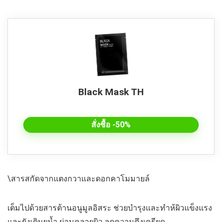
Black Mask TH
สั่งซื้อ -50%
\สารสกัดจากแตงกวาและดอกคาโมมายล์
เต็มไปด้วยสารต้านอนูมูลอิสระ ช่วยบำรุงและทำห้ผิวแข็งแรง
และยังเติมยน้ำ ผ่อนคลายผิว ลดความตึงเครียด