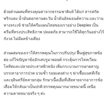
ด้วยส่วนผสมที่ทรงคุณค่าจากธรรมชาติแท้ ได้แก่ สารสกัด
พริกแดง น้ำมันดอกทานตะวัน น้ำมันอัลมอนด์หวาน และว่าน
หางจระเข้ ช่วยให้ครีมแผนไทยของเราอย่าง Deeplex เป็น
ครีมที่ทรงประสิทธิภาพ ปลอดภัย สามารถใช้ได้ทุกวันอย่างไร้
กังวล ไม่มีผลข้างเคียง
ส่วนผสมของเราให้สรรพคุณในการปรับปรุง ฟื้นฟูสุขภาพข้อ
ต่อ แก้ไขปัญหาข้ออักเสบรูมาตอยด์ กระตุ้นการไหลเวียน
โลหิตและปลายประสาทผิวหนัง เพิ่มกระบวนการเผาผลาญ
บรรเทาอาการปวด บวมช้ำ รอยแดงต่าง ๆ ฆ่าเชื้อแบคทีเรีย
และจุลินทรีย์หลายกลุ่ม รักษาเนื้อเยื่อที่เสียหายจากอาการข้อ
เสื่อมให้กลับมาเป็นปกติ สรรพคุณมากมายขนาดนี้ เหนือ
ความคาดหมายจริง ๆ ค่ะ