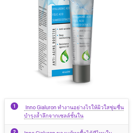
Inno Gialuron ทำงานอย่างไรให้ผิวใสชุ่มชื่น
บำรุงล้ำลึกจากเซลล์ชั้นใน