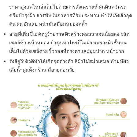
ราคาสูงแค่ไหนก็เต็มไปด้วยสารสังเคราะห์ ฝุ่นดินควันรถ
ครีมบำรุงผิว สารพิษในอาหารที่รับประทาน ทำให้เกิดสิวอุด
ตัน ผด อักเสบ หน้ามันเมือกหมองคล้ำ
อายุที่เพิ่มขึ้น: ศัตรูร้ายกาจ ผิวสร้างคอลลาเจนน้อยลง ผลัด
เซลล์ช้า หน้าหมอง บำรุงเท่าไหร่ก็ไม่ผ่องเพราะผิวชั้นบน
เต็มไปด้วยเซล์ตาย ริ้วรอยที่ดวงตาและมุมปาก หน้าผาก
รังสียูวี: ตัวดีทำให้เกิดจุดด่างดำ สีผิวไม่สม่ำเสมอ ทำมห้ผิว
เสียน้ำดูแห้งกร้าน มีอายุก่อนวัย