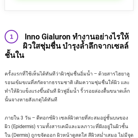
Inno Gialuron ทำงานอย่างไรให้
ผิวใสชุ่มชื่น บำรุงล้ำลึกจากเซลล์
ชั้นใน
ครั้งแรกที่ใช้เห็นได้ทันทีว่าผิวชุ่มชื่นอิ่มน้ำ – ด้วยสารไฮยาลู
รอนเข้มขเนที่สกัดจากธรรมชาติ เติมความชุ่มชื่นให้ผิว และ
ทำให้ผิวแข็งแรงขึ้นมันที ผิวฟูอิ่มน้ำ ริ้วรอยล่องตื้นขนาดเล็ก
นั้นจางหายสังเกตุได้ทันที
ภายใน 3 วัน – ดีทอกซ์ผิว เซลล์ผิวตายที่สะสมอยู่ชั้นบนของ
ผิว (Epidermis) รวมทั้งสารเคมีและมลภาวะที่ฝังอยู่ในผิวชั้น
ใน (Dermis) ถูกขจัดออก ผิวหน้าดูสดใส สีผิวสม่ำเสมอ ไม่มีจุด