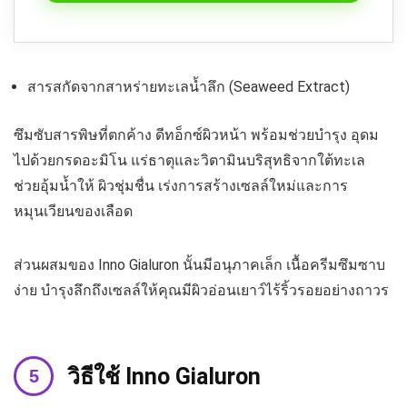
สารสกัดจากสาหร่ายทะเลน้ำลึก (Seaweed Extract)
ซึมซับสารพิษที่ตกค้าง ดีทอ็กซ์ผิวหน้า พร้อมช่วยบำรุง อุดม
ไปด้วยกรดอะมิโน แร่ธาตุและวิตามินบริสุทธิจากใต้ทะเล
ช่วยอุ้มน้ำให้ ผิวชุ่มชื่น เร่งการสร้างเซลล์ใหม่และการ
หมุนเวียนของเลือด
ส่วนผสมของ Inno Gialuron นั้นมีอนุภาคเล็ก เนื้อครีมซึมซาบ
ง่าย บำรุงลึกถึงเซลล์ให้คุณมีผิวอ่อนเยาว์ไร้ริ้วรอยอย่างถาวร
วิธีใช้
Inno Gialuron