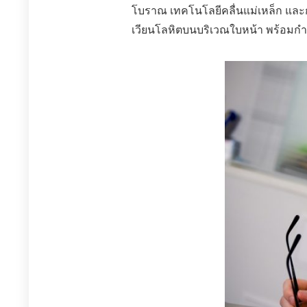
โบราณ เทคโนโลยีคลื่นแม่เหล็ก และกา
เวียนโลหิตบนบริเวณใบหน้า พร้อมกำจั