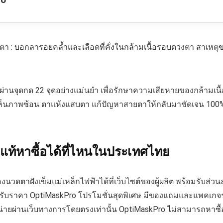
ตา : บอกลารอยคล้ำและเลือดที่คั่งในกล้ามเนื้อรอบดวงตา สาเหต
ส่งผ่านจุดกด 22 จุดอย่างแม่นยำ เพื่อรักษาความเสียหายของกล้ามเน
็นภาพซ้อน ตาแห้งแสบตา แก้ปัญหาสายตาให้กลับมาชัดเจน 100
ท้หาซื้อได้ที่ไหนในประเทศไทย
นวดตาฝังเข็มแม่เหล็กไฟฟ้าได้ที่เว็บไซต์ของผู้ผลิต พร้อมรับส่วนลด
ด้รับราคา OptiMaskPro โปรโมชั่นสุดพิเศษ มีของแถมและแพคเกจร
ายผ่านเว็บทางการโดยตรงเท่านั้น OptiMaskPro ไม่สามารถหาซื้อไ