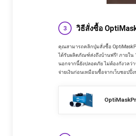
วิธีสั่งซื้อ OptiMa
คุณสามารถคลิกปุ่มสั่งซื้อ OptiMaskP
ได้รับผลิตภัณฑ์ส่งถึงบ้านฟรี! ภายใ
นอกจากนี้ยังปลอดภัย ไม่ต้องกังวลว
จ่ายเงินก่อนเหมือนซื้อจากเว็บชอปปิ้งท
OptiMaskP