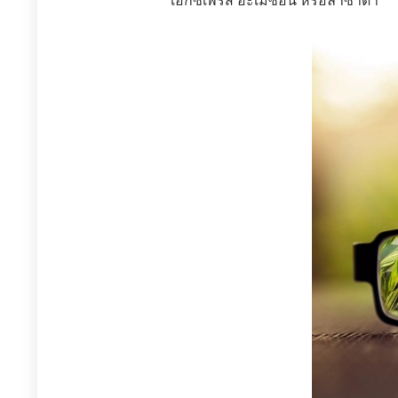
เอ็กซ์เพรส อะเมซอน หรือลาซาด้า