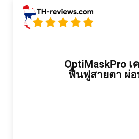
OptiMaskPro เครื
ฟื้นฟูสายตา ผ่