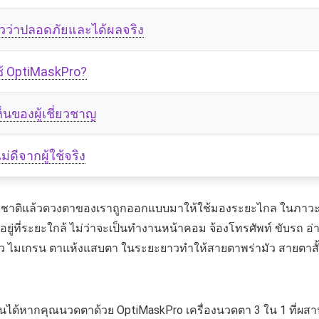
วว่าปลอดภัยและได้ผลจริง
้ OptiMaskPro?
นของผู้เชี่ยวชาญ
่ดีจากผู้ใช้จริง
ชาติแล้วดวงตาของเราถูกออกแบบมาให้ใช้มองระยะไกล ในภาวะที่
ู่ที่ระยะใกล้ ไม่ว่าจะเป็นทำงานหน้าคอม จ้องโทรศัพท์ ขับรถ อ่านห
ียนหัว ไมเกรน ตาแห้งแสบตา ในระยะยาวทำให้สายตาพร่ามัว สายตาสั
นได้หากคุณนวดตาด้วย OptiMaskPro เครื่องนวดตา 3 ใน 1 ที่ผสานศ