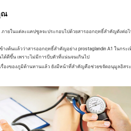
ุณ
 ภายในแต่ละแคปซูลจะประกอบไปด้วยสารออกฤทธิ์สำคัญดังต่อไป
ล่าวได้ข้างต้นแล้วว่าสารออกฤทธิ์สำคัญอย่าง prostaglandin A1 ใ
้ดีขึ้น เพราะไม่มีการบีบตัวที่แน่นจนเกินไป
รื่องของภูมิต้านทานแล้ว ยังมีหน้าที่สำคัญคือช่วยขจัดอนุมูลอิสร